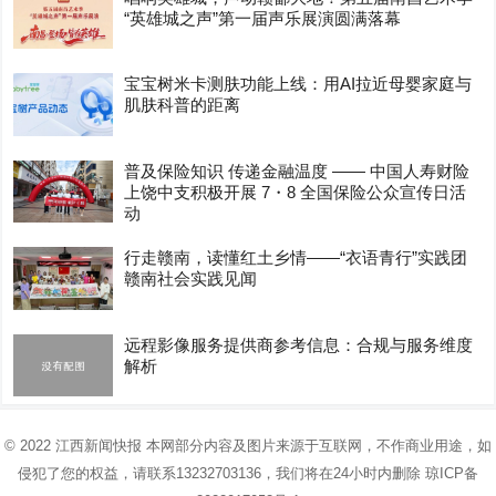
“英雄城之声”第一届声乐展演圆满落幕
宝宝树米卡测肤功能上线：用AI拉近母婴家庭与
肌肤科普的距离
普及保险知识 传递金融温度 —— 中国人寿财险
上饶中支积极开展 7・8 全国保险公众宣传日活
动
行走赣南，读懂红土乡情——“衣语青行”实践团
赣南社会实践见闻
远程影像服务提供商参考信息：合规与服务维度
解析
© 2022
江西新闻快报
本网部分内容及图片来源于互联网，不作商业用途，如
侵犯了您的权益，请联系13232703136，我们将在24小时内删除
琼ICP备