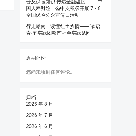
普及保险知识 传递金融温度 —— 中
国人寿财险上饶中支积极开展 7・8
全国保险公众宣传日活动
行走赣南，读懂红土乡情——“衣语
青行”实践团赣南社会实践见闻
近期评论
您尚未收到任何评论。
归档
2026 年 8 月
2026 年 7 月
2026 年 6 月