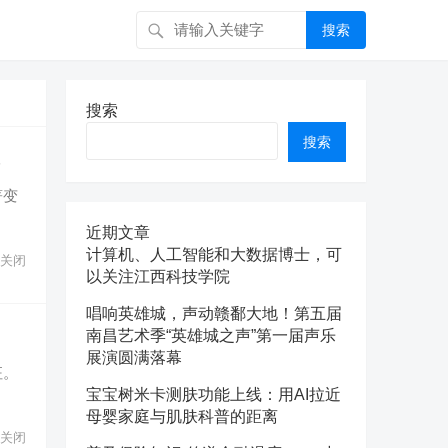
搜索
搜索
搜索
究
著变
近期文章
计算机、人工智能和大数据博士，可
关闭
以关注江西科技学院
唱响英雄城，声动赣鄱大地！第五届
南昌艺术季“英雄城之声”第一届声乐
展演圆满落幕
征。
宝宝树米卡测肤功能上线：用AI拉近
母婴家庭与肌肤科普的距离
关闭