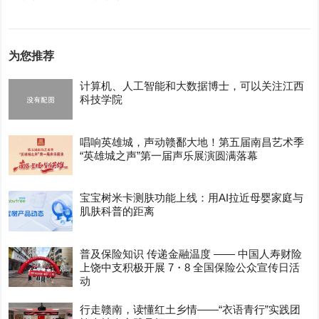
为您推荐
计算机、人工智能和大数据博士，可以关注江西
科技学院
唱响英雄城，声动赣鄱大地！第五届南昌艺术季
“英雄城之声”第一届声乐展演圆满落幕
宝宝树米卡测肤功能上线：用AI拉近母婴家庭与
肌肤科普的距离
普及保险知识 传递金融温度 —— 中国人寿财险
上饶中支积极开展 7・8 全国保险公众宣传日活
动
行走赣南，读懂红土乡情——“衣语青行”实践团