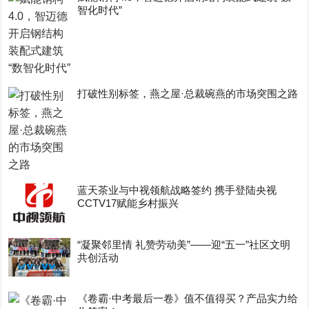
智化时代”
打破性别标签，燕之屋·总裁碗燕的市场突围之路
蓝天茶业与中视领航战略签约 携手登陆央视
CCTV17赋能乡村振兴
“凝聚邻里情 礼赞劳动美”——迎“五一”社区文明
共创活动
《卷霸·中考最后一卷》值不值得买？产品实力给