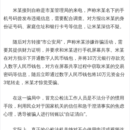
米某接到自称是市某管理局的来电，声称米某名下的手
机号码曾发布违规信息，需要配合调查。对方报出米某的身
份证号码、家庭住址和银行卡号等信息，让米某深信不疑。
随后对方转接“市公安局”，声称米某涉嫌诈骗活动，需
要其提供财力证明，并要求和米某进行手机屏幕共享。米某
在对方指示下开通数字人民币钱包，并将10万元银行存款充
入数字人民币钱包，对方在屏慕共享过程中窃取米某的交易
密码等信息，随后立即通过数字人民币钱包将10万元资金分
3笔转走，米某才惊觉受骗。
在这一骗局中，冒充公检法工作人员是不法分子的惯用
手段，利用民众对于国家机关的信任和急干澄清事实的焦虑
心理，诱导被骗人进行转账以“自证清白”。
实际上，真正的公检法机关绝对不会使用电话或视频连