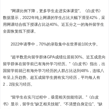
“
网课比例下降，更多学生走进实体课堂
”。《白皮书》
数据
显示
，
2
022
年纯
上
网课的学生占比大幅下滑
至42%
，
采
用网课结合线下授课占比达
40%。
近五分之一
的
海外留
学生
全面恢复线下
授课
。
2022申请季中，70%的录取集中在世界前100
大学
。
“
超半数意向留学群体GPA成绩位居前30%。近五成意向
留学群体在留学前已有海外学习经历。
”
《
白皮书
》
指出
，
出
国留学前就
已
有海外学习经历的人群占比达到48%，
连续八
年
呈上升趋势
。
超五成留学生拥有实习经历，
平均每人有
2
．
2
段实习经历
。
“留学生在实习过程中
，
亟需相关技能培训
。”《白皮
书》
显示
，
留学生
“缺乏相关技能”、“不清楚自身定位”、“缺