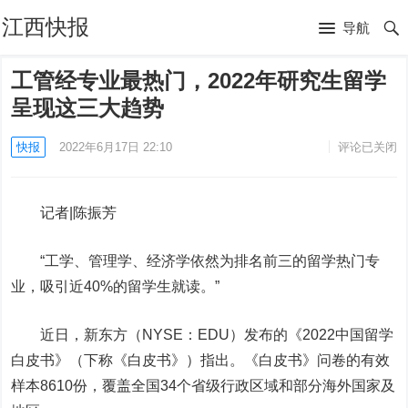
江西快报
导航
工管经专业最热门，2022年研究生留学
呈现这三大趋势
快报
2022年6月17日 22:10
评论已关闭
记者|陈振芳
“工学、管理学、经济学依然为排名前三的留学热门专
业
，
吸引近40%的留学生
就读
。”
近日
，新东方（NYSE：EDU）
发布的《
2022
中国留学
白皮书》
（
下称
《
白皮书
》）指出
。
《
白皮书》问卷的有效
样本
8610份，覆盖全国3
4个省级行政区域和部分海外国家及