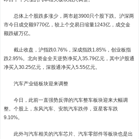
总体上个股跌多涨少，两市超3900只个股下跌。沪深两
市今日成交额9770亿，较上个交易日缩量1243亿，成交金
额跌破万亿。
截止收盘，沪指跌0.76%，深成指跌1.85%，创业板指
跌2.95%。北向资金全天逆势净买入35.79亿元，其中沪股通
净买入30.25亿元，深股通净买入5.55亿元。
汽车产业链板块迎来调整
今日，此前一直强势反弹的汽车整车板块迎来大幅调
整。个股上，
东风汽车
、安凯汽车跌停，
亚星客车
跌
9.10%。
此外与汽车相关的汽车芯片、汽车零部件等板块也是出