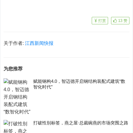
打赏
13
赞
关于作者:
江西新闻快报
为您推荐
赋能钢构4.0，智迈德开启钢结构装配式建筑“数
智化时代”
打破性别标签，燕之屋·总裁碗燕的市场突围之路