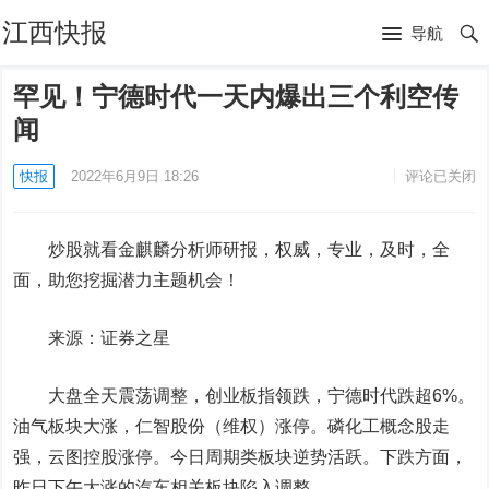
江西快报
导航
罕见！宁德时代一天内爆出三个利空传
闻
快报
2022年6月9日 18:26
评论已关闭
炒股就看金麒麟分析师研报，权威，专业，及时，全
面，助您挖掘潜力主题机会！
来源：证券之星
大盘全天震荡调整，创业板指领跌，
宁德时代
跌超6%。
油气板块大涨，
仁智股份
（维权）涨停。磷化工概念股走
强，
云图控股
涨停。今日周期类板块逆势活跃。下跌方面，
昨日下午大涨的汽车相关板块陷入调整。