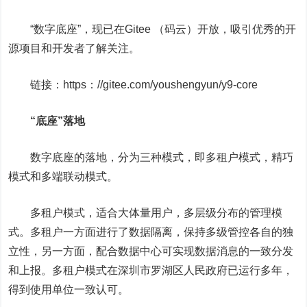
“数字底座”，现已在Gitee （码云）开放，吸引优秀的开
源项目和开发者了解关注。
链接：https：//gitee.com/youshengyun/y9-core
“底座”落地
数字底座的落地，分为三种模式，即多租户模式，精巧
模式和多端联动模式。
多租户模式，适合大体量用户，多层级分布的管理模
式。多租户一方面进行了数据隔离，保持多级管控各自的独
立性，另一方面，配合数据中心可实现数据消息的一致分发
和上报。多租户模式在深圳市罗湖区人民政府已运行多年，
得到使用单位一致认可。