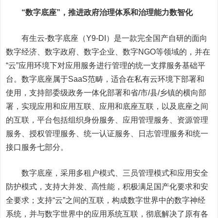
“数字底座”，推进政府治理体系和治理能力数智化
有生云-数字底座（Y9-DI）是一款完全国产自研的面向
数字经济、数字政府、数字企业、数字NGO等领域的，并在
“云”应用环境下对应用服务进行管理的统一支撑服务基础平
台。数字底座属于SaaS范畴，适合在私有云环境下部署和
使用，支持部委级政务一体化部署和省/市/县/乡镇的横向部
署，实现应用和应用互联、应用和底座互联，以及底座之间
的互联，平台包括组织身份服务、应用管理服务、资源管理
服务、授权管理服务、统一认证服务、日志管理服务和统一
接口服务七部分。
数字底座，采用多租户模式、三员管理模式和应用安全
防护模式，支持大并发、高性能，积极满足国产化要求和安
全要求；支持“云”之间的互联，构成数字世界中的数字神经
系统，并与数字世界中的应用系统互联，彻底解决了原有各