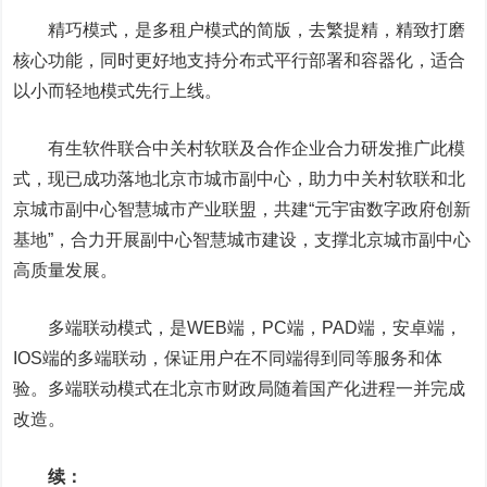
精巧模式，是多租户模式的简版，去繁提精，精致打磨
核心功能，同时更好地支持分布式平行部署和容器化，适合
以小而轻地模式先行上线。
有生软件联合中关村软联及合作企业合力研发推广此模
式，现已成功落地北京市城市副中心，助力中关村软联和北
京城市副中心智慧城市产业联盟，共建“元宇宙数字政府创新
基地”，合力开展副中心智慧城市建设，支撑北京城市副中心
高质量发展。
多端联动模式，是WEB端，PC端，PAD端，安卓端，
IOS端的多端联动，保证用户在不同端得到同等服务和体
验。多端联动模式在北京市财政局随着国产化进程一并完成
改造。
续：