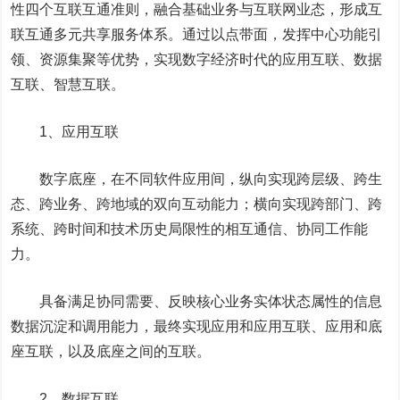
性四个互联互通准则，融合基础业务与互联网业态，形成互
联互通多元共享服务体系。通过以点带面，发挥中心功能引
领、资源集聚等优势，实现数字经济时代的应用互联、数据
互联、智慧互联。
1、应用互联
数字底座，在不同软件应用间，纵向实现跨层级、跨生
态、跨业务、跨地域的双向互动能力；横向实现跨部门、跨
系统、跨时间和技术历史局限性的相互通信、协同工作能
力。
具备满足协同需要、反映核心业务实体状态属性的信息
数据沉淀和调用能力，最终实现应用和应用互联、应用和底
座互联，以及底座之间的互联。
2、数据互联