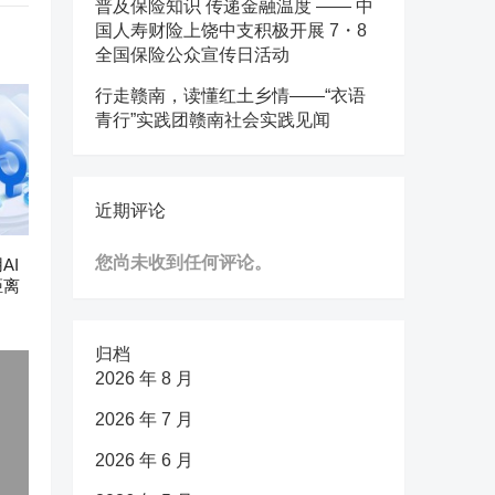
普及保险知识 传递金融温度 —— 中
国人寿财险上饶中支积极开展 7・8
全国保险公众宣传日活动
行走赣南，读懂红土乡情——“衣语
青行”实践团赣南社会实践见闻
近期评论
您尚未收到任何评论。
AI
距离
归档
2026 年 8 月
2026 年 7 月
2026 年 6 月