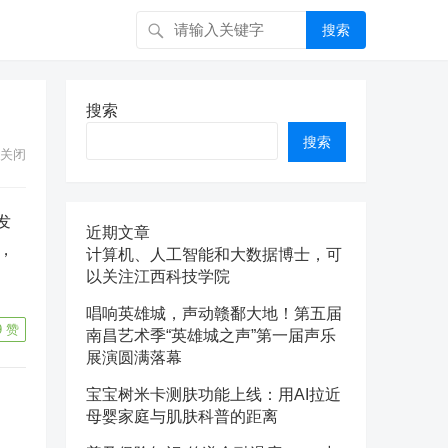
搜索
搜索
搜索
关闭
发
近期文章
时，
计算机、人工智能和大数据博士，可
以关注江西科技学院
唱响英雄城，声动赣鄱大地！第五届
9
赞
南昌艺术季“英雄城之声”第一届声乐
展演圆满落幕
宝宝树米卡测肤功能上线：用AI拉近
母婴家庭与肌肤科普的距离