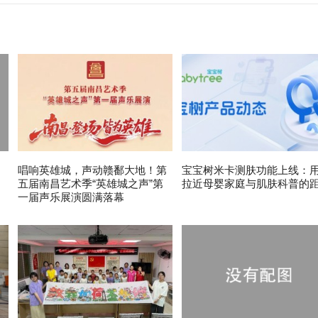
唱响英雄城，声动赣鄱大地！第
宝宝树米卡测肤功能上线：用
五届南昌艺术季“英雄城之声”第
拉近母婴家庭与肌肤科普的
一届声乐展演圆满落幕