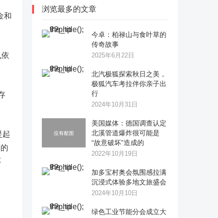
浏览最多的文章
金和
今卓：柏禄山与食叶草的
传奇故事
也依
2025年6月22日
​北汽极狐探索秋日之美，
极狐汽车考拉伴你亲子出
行
存
2024年10月31日
美国媒体：德国调查认定
北溪管道爆炸很可能是
提起
“故意破坏”造成的
离的
2022年10月19日
环
加多宝村奥会氛围感拉满
沉浸式体验多地文旅盛会
2024年10月10日
绿色工业节能分会成立大