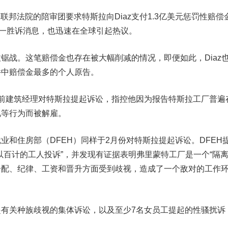
联邦法院的陪审团要求特斯拉向Diaz支付1.3亿美元惩罚性赔偿
这一胜诉消息，也迅速在全球引起热议。
战。这笔赔偿金也存在被大幅削减的情况，即便如此，Diaz
件中赔偿金最多的个人原告。
建筑经理对特斯拉提起诉讼，指控他因为报告特斯拉工厂普遍
视等行为而被解雇。
住房部（DFEH）同样于2月份对特斯拉提起诉讼。DFEH
以百计的工人投诉”，并发现有证据表明弗里蒙特工厂是一个“隔
分配、纪律、工资和晋升方面受到歧视，造成了一个敌对的工作
关种族歧视的集体诉讼，以及至少7名女员工提起的性骚扰诉