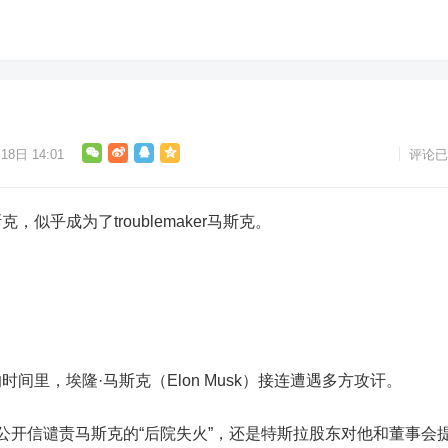
18日 14:01
评论已
似乎成为了troublemaker马斯克。
里，埃隆·马斯克（Elon Musk）接连遭遇多方攻讦。
公开信谴责马斯克的“后院失火”，还是
特斯拉
股东对他和董事会