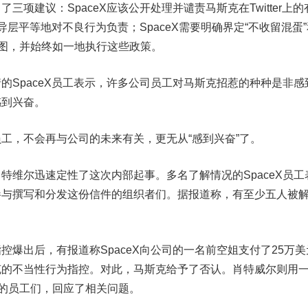
项建议：SpaceX应该公开处理并谴责马斯克在
Twitter
上的
领导层平等地对不良行为负责；SpaceX需要明确界定“不收留混蛋
意图，并始终如一地执行这些政策。
paceX员工表示，许多公司员工对马斯克招惹的种种是非感
感到兴奋。
，不会再与公司的未来有关，更无从“感到兴奋”了。
尔迅速定性了这次内部起事。多名了解情况的SpaceX员工
参与撰写和分发这份信件的组织者们。据报道称，有至少五人被
出后，有报道称SpaceX向公司的一名前空姐支付了25万美
克的不当性行为指控。对此，马斯克给予了否认。肖特威尔则用
”的员工们，回应了相关问题。