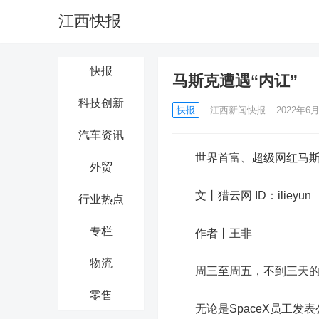
江西快报
快报
马斯克遭遇“内讧”
科技创新
快报
江西新闻快报
2022年6月
汽车资讯
世界首富、超级网红马斯克，
外贸
文丨猎云网 ID：ilieyun
行业热点
专栏
作者丨王非
物流
周三至周五，不到三天的时间
零售
无论是SpaceX员工发表