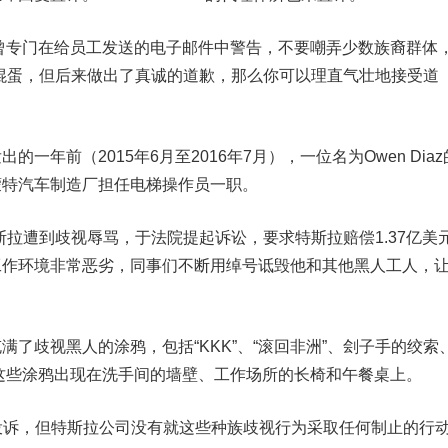
曾专门在给员工发送的电子邮件中警告，不要嘲弄少数族裔群体
混蛋，但后来做出了真诚的道歉，那么你可以理直气壮地接受道
一年前（2015年6月至2016年7月），一位名为O
we
n Dia
蒙特汽车制造厂担任电梯操作员一职。
斯拉遭到歧视辱骂，于法院提起诉讼，要求特斯拉赔偿1.37亿美
工作环境非常恶劣，同事们不断用绰号诋毁他和其他黑人工人，
歧视黑人的涂鸦，包括“KKK”、“滚回非洲”、刽子手的绞索
”。这些涂鸦出现在洗手间的墙壁、工作场所的长椅和午餐桌上。
投诉，但特斯拉公司没有就这些种族歧视行为采取任何制止的行