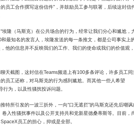
的员工合作撰写这份信件”，并鼓励员工参与联署，后续这封信
。
埃隆（马斯克）在公共场合的行为，经常让我们分心和尴尬，
O和最知名的发言人，埃隆发送的每一条推文，都是公司事实上
是，他的信息并不反映我们的工作、我们的使命或我们的价值观
截图，这封信在Teams频道上有100多条评论，许多员工同
论的员工还称，对马斯克的行为感到尴尬。而其他一些人希望
领导行为，以及性骚扰投诉问题。
特所引发的一波三折外，一向“口无遮拦”的马斯克还先后嘲讽
、卷入性骚扰事件以及公开支持共和党新星德桑蒂斯等。目前，
SpaceX员工的担心，抑或是全部。