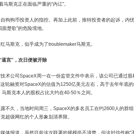
着马斯克正在面临严重的“内讧”。
狗狗币投资人的指控。再加上此前，推特投资者的起诉，内
四面楚歌”的危险境地。
克，似乎成为了troublemaker马斯克。
工“逼宫”，次日便被开除
公司SpaceX周一在一份监管文件中表示，该公司已通过股
。这轮融资对SpaceX的估值为1250亿美元左右，高于去年年底
，马斯克本人的股权占比大约在40-50％之间。
久，当地时间周三，SpaceX的多名员工在约2600人的群组
斯克超级网红的个人形象划清界限。
体报道，虽然目前这次联署的规模尚不清楚，但这封信件称“