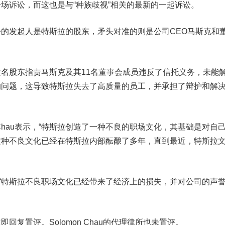
诉讼，而这也是与“种族歧视”相关的最新的一起诉讼。
发起人是特斯拉的股东，矛头对准的则是公司CEO马斯克和
股东指责马斯克及其11名董事会成员违反了信托义务，未能
的问题，这导致特斯拉失去了高质量的员工，并承担了辩护和解
Chau表示，“特斯拉创造了一种不良的职场文化，其基础是对自
这种不良文化已经在特斯拉内部酝酿了多年，直到最近，特斯拉
示，“特斯拉不良职场文化已经带来了经济上的损失，并对公司的声
置评。Solomon Chau的代理律所也未置评。