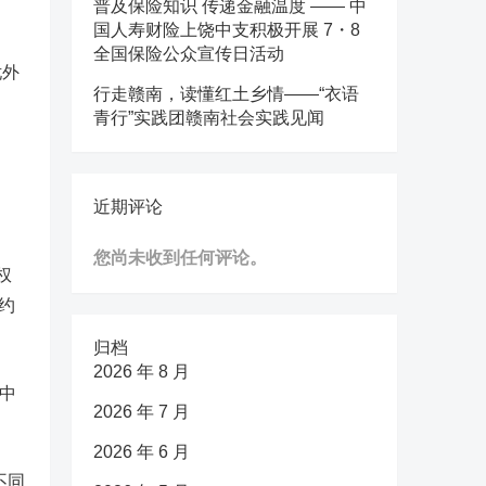
普及保险知识 传递金融温度 —— 中
国人寿财险上饶中支积极开展 7・8
全国保险公众宣传日活动
忧外
行走赣南，读懂红土乡情——“衣语
青行”实践团赣南社会实践见闻
近期评论
您尚未收到任何评论。
权
的约
归档
2026 年 8 月
中
2026 年 7 月
2026 年 6 月
不同