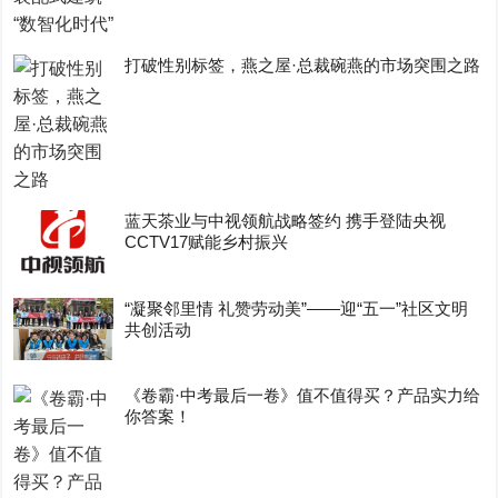
打破性别标签，燕之屋·总裁碗燕的市场突围之路
蓝天茶业与中视领航战略签约 携手登陆央视
CCTV17赋能乡村振兴
“凝聚邻里情 礼赞劳动美”——迎“五一”社区文明
共创活动
《卷霸·中考最后一卷》值不值得买？产品实力给
你答案！