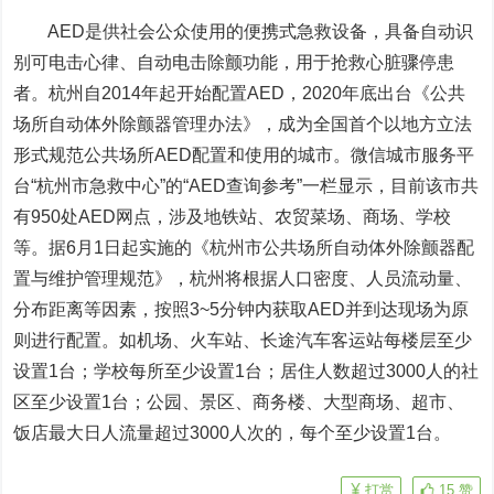
AED是供社会公众使用的便携式急救设备，具备自动识
别可电击心律、自动电击除颤功能，用于抢救心脏骤停患
者。杭州自2014年起开始配置AED，2020年底出台《公共
场所自动体外除颤器管理办法》，成为全国首个以地方立法
形式规范公共场所AED配置和使用的城市。微信城市服务平
台“杭州市急救中心”的“AED查询参考”一栏显示，
目前该市共
有950处AED网点，
涉及地铁站、农贸菜场、商场、学校
等。
据6月1日起实施的《杭州市公共场所自动体外除颤器配
置与维护管理规范》，杭州将根据人口密度、人员流动量、
分布距离等因素，
按照3~5分钟内获取AED并到达现场为原
则进行配置。如机场、火车站、长途汽车客运站每楼层至少
设置1台；学校每所至少设置1台；居住人数超过3000人的社
区至少设置1台；公园、景区、商务楼、大型商场、超市、
饭店最大日人流量超过3000人次的，每个至少设置1台。
打赏
15
赞