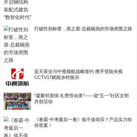
打破性别标签，燕之屋·总裁碗燕的市场突围之路
蓝天茶业与中视领航战略签约 携手登陆央视
CCTV17赋能乡村振兴
“凝聚邻里情 礼赞劳动美”——迎“五一”社区文明
共创活动
《卷霸·中考最后一卷》值不值得买？产品实力给
你答案！