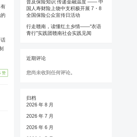
普及保险知识 传递金融温度 —— 中
各有
国人寿财险上饶中支积极开展 7・8
胞的
全国保险公众宣传日活动
行走赣南，读懂红土乡情——“衣语
青行”实践团赣南社会实践见闻
好话
制
近期评论
您尚未收到任何评论。
5
赞
归档
2026 年 8 月
2026 年 7 月
2026 年 6 月