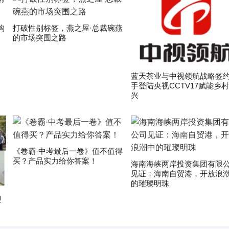
构
打破性别标签，燕之屋·总裁碗燕
的市场突围之路
蓝天茶业与中视领航战略签约
手登陆央视CCTV17赋能乡
兴
《卷霸·中考最后一卷》值不值得
买？产品实力给你答案！
海南海峡两岸投资集团有限
见证：海南自贸港，开放浪
的璀璨明珠
迎