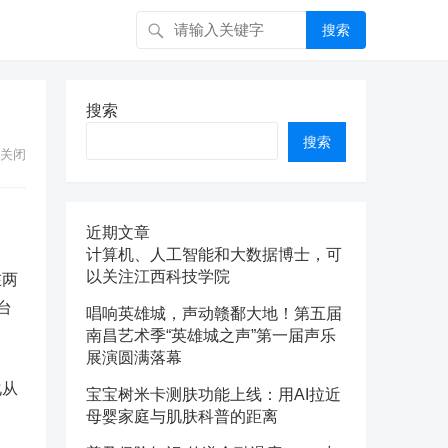
搜索
搜索
搜索
关闭
近期文章
计算机、人工智能和大数据博士，可
以关注江西科技学院
在两
台
唱响英雄城，声动赣鄱大地！第五届
南昌艺术季“英雄城之声”第一届声乐
展演圆满落幕
化从
宝宝树米卡测肤功能上线：用AI拉近
母婴家庭与肌肤科普的距离