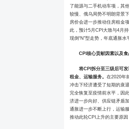
了能源与二手机动车项，其
较慢、俄乌局势不明朗背景
房价会进一步推动住房租金
此，预计5月CPI大致与4
现倒“N”型走势，年底通胀水平或
CPI核心贡献因素以及食
将CPI拆分至三级后可
租金、运输服务。
在2020
冲击下经济遭受了短期的衰退
完全恢复至疫情前水平，因此
济进一步向好、供应链矛盾
通胀进一步不断上行，运输服
推动此轮CPI上升的主要原