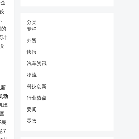
平企
较
美、
分类
易的
专栏
预计
外贸
没
快报
汽车资讯
物流
科技创新
及新
机动
行业热点
机燃
要闻
国
零售
%民
意7