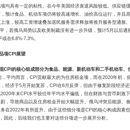
他项均具有一定的粘性。在今年美国经济衰退风险较低、供应链
下，预计食品、机动车项仍将较高速增长、油价高位运行，并且
项上涨，较高工资增速叠加居民服务需求释放将推升服务型通胀
月持平，若俄乌局势以及欧美制裁没有进一步升级，预计5月以后通
在6.8%-7.3%。
品项CPI展望
发现CPI的核心组成部分为食品、能源、新机动车和二手机动车、
年前，平均而言，CPI贡献最大的为住房租金项，而在2020年初，
，经济于5月开始复苏，CPI在6月反弹，但由于修复阶段经济还
2020年末CPI水平较往年平均水平偏低，但在财政与货币刺激
加剧，导致商品以及住房租金开始大幅提升。俄乌冲突后能源、
务在2022年有所提升。由于这些细分项是CPI的核心构成因素
因，因此，后续我们也主要对这些分项进一步展开分析。