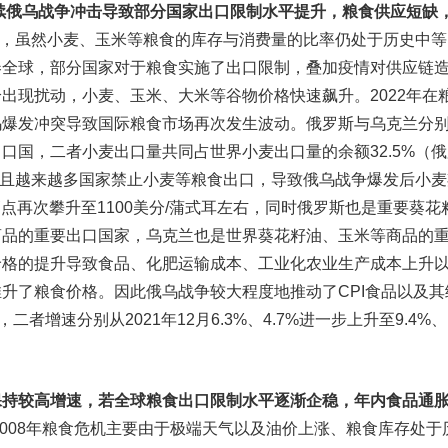
后续俄乌战争冲击导致部分国家出口限制水平提升，粮食供应短缺
开始，虽然小麦、玉米等粮食的库存与消费量的比率仍处于历史中等
卷全球，部分国家对于粮食实施了出口限制，叠加疫情对供应链
出现扰动，小麦、玉米、大米等谷物价格快速飙升。2022年在
乌爆发冲突导致国际粮食市场再次发生波动。俄罗斯与乌克兰分
口国，二者小麦出口量共同占世界小麦出口量的余额32.5%（俄
），并且越来越多国家禁止小麦等粮食出口，导致俄乌战争爆发后小
高点再次攀升至1100美分/蒲式耳左右，同时俄罗斯也是重要葵花
商品的重要出口国家，乌克兰也是世界葵花籽油、玉米等商品的
价格的提升导致食品、化肥运输成本、工业化农业生产成本上升
升了粮食价格。因此俄乌战争较大程度地推动了CPI食品以及其
二者增速分别从2021年12月6.3%、4.7%进一步上升至9.4%、
保持较高增速，若全球粮食出口限制水平逐渐企稳，年内食品通
至2008年粮食危机主要由于极端天气以及油价上涨、粮食库存处于