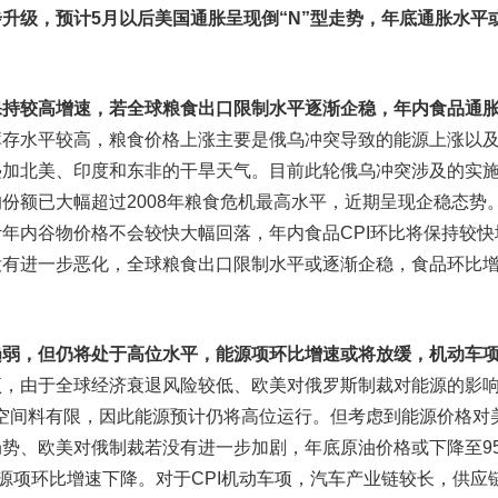
升级，预计5月以后美国通胀呈现倒“N”型走势，年底通胀水平
保持较高增速，若全球粮食出口限制水平逐渐企稳，年内食品通
库存水平较高，粮食价格上涨主要是俄乌冲突导致的能源上涨以
叠加北美、印度和东非的干旱天气。目前此轮俄乌冲突涉及的实
份额已大幅超过2008年粮食危机最高水平，近期呈现企稳态势
年内谷物价格不会较快大幅回落，年内食品CPI环比将保持较快
没有进一步恶化，全球粮食出口限制水平或逐渐企稳，食品环比
趋弱，但仍将处于高位水平，能源项环比增速或将放缓，机动车
项，由于全球经济衰退风险较低、欧美对俄罗斯制裁对能源的影
加空间料有限，因此能源预计仍将高位运行。但考虑到能源价格对
势、欧美对俄制裁若没有进一步加剧，年底原油价格或下降至95
I能源项环比增速下降。对于CPI机动车项，汽车产业链较长，供应