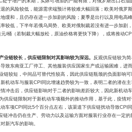
EC处于增产的末期，实际可增加的产能有限，对俄罗斯出口石油
衰退的风险较低，能源需求端预计将较难大幅回落；欧美对俄罗
性地缓和，且仍存在进一步加剧的风险；夏季是出行以及用电高
概率较低，下半年若俄乌局势、欧美对俄制裁若没有进一步加剧
0美元/桶（若制裁大幅放松，原油价格将更快下降），或将推动CP
车产业链较长，供应链限制对其影响较为深远。
反观供应链较为简
会导致东南亚工厂停工、其他服装供应国家生产或运输困难，进
产业链较短，中间品可替代性较高，因此供应链瓶颈的负面影响可
新机动车与服装CPI同比增速趋势较为一致，表明二者的潜在主
疫情冲击后，供应链影响对于二者的影响差距较大，因此新机动
视为供应链限制对于新机动车项额外的推动作用，基于此，疫情对
动车项CPI同比5个百分点左右，该渠道下供应链扰动导致CPI
应链冲击仍在生产、劳动力以及运输方面对服装行业存在一定的
链对新汽车的影响。