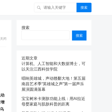
搜索
搜索
搜索
关闭
近期文章
计算机、人工智能和大数据博士，可
以关注江西科技学院
唱响英雄城，声动赣鄱大地！第五届
南昌艺术季“英雄城之声”第一届声乐
展演圆满落幕
机动
宝宝树米卡测肤功能上线：用AI拉近
资增
母婴家庭与肌肤科普的距离
乌