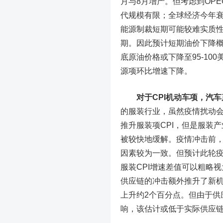
月与8月增产。但考虑到OP
代规模有限；全球经济今年
能源制裁短期可能较难实质
期。因此预计短期油价下降
底原油价格或下降至95-10
源项环比增速下降。
对于CPI机动车项，汽
的服装行业，虽然疫情扰动
推升服装项CPI，但是服装
被较快地缓解。疫情冲击前，
因素较为一致。但预计此轮
服装CPI增速差值可以粗略
供应链的冲击额外推升了新机
上升约2个百分点。但由于供
响，该估计或低于实际供应