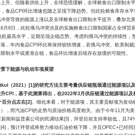
步上升。但随着供给上升，全球恐慌缓解，全球粮食出口限制水
，食品CPI环比增速也随之呈现下降趋势。但此轮粮食库存水平
乌冲突导致的能源上涨以及全球粮食出口限制水平提升，叠加北
6月8日，此轮俄乌冲突涉及的实施粮食出口限制国家占全球贸
食危机最高水平，近期呈现企稳态势。考虑到俄乌冲突的持续性，
落，年内食品CPI环比将保持较快增速，若俄乌冲突、欧美制裁
口限制水平或逐渐企稳，食品环比增速后续存在放缓的可能性。
背景下能源与机动车项展望
enkitkul（2021）[1]的研究方法主要考量供应链瓶颈通过能源项以
升CPI，基于此测算得出，在2022年3月供应链通过能源项以及
百分点左右[2]
。细化来看，对于能源项，其主要贡献项为发动
），而汽油CPI的走势与原油价格高度相关。由于今年11月为美
新闻和益普索公司的民调结果[3]，拜登目前支持率较低，且74
4]，预计拜登或将努力推动石油价格下降，并且OPEC+已经同