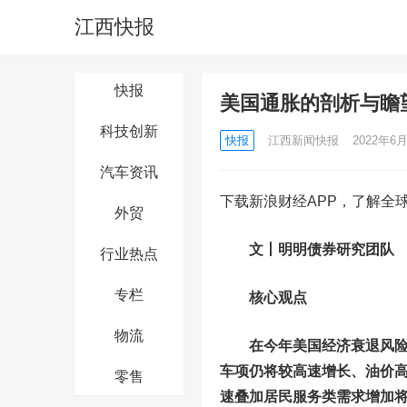
江西快报
快报
美国通胀的剖析与瞻
科技创新
快报
江西新闻快报
2022年6月
汽车资讯
下载新浪财经APP，了解全
外贸
文
丨明
明债券研究团队
行业热点
专栏
核心观点
物流
在今年美国经济衰退风
车项仍将较高速增长、油价
零售
速叠加居民服务类需求增加将