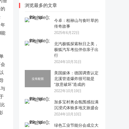
的替
浏览最多的文章
斯的
峰
今卓：柏禄山与食叶草的
，年
传奇故事
I能
2025年6月22日
​北汽极狐探索秋日之美，
极狐汽车考拉伴你亲子出
行
单
2024年10月31日
而会
以
美国媒体：德国调查认定
北溪管道爆炸很可能是
导
“故意破坏”造成的
车与
2022年10月19日
于
加多宝村奥会氛围感拉满
同比
沉浸式体验多地文旅盛会
影
2024年10月10日
绿色工业节能分会成立大