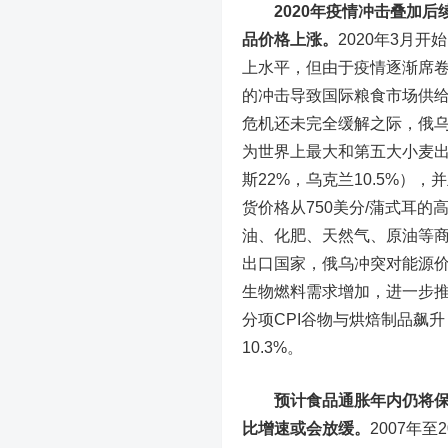
2020年疫情冲击叠加
品价格上涨。
2020年3月
上水平，但由于疫情逐渐席
的冲击导致国际粮食市场供给
危机还未完全缓解之际，俄
为世界上最大和第五大小麦出
斯22%，乌克兰10.5%
货价格从750美分/蒲式耳的
油、化肥、天然气、原油等
出口国家，俄乌冲突对能源
生物燃料需求增加，进一步推
分项CPI谷物与烘焙制品飙升，
10.3%。
预计食品通胀年内仍将
比增速或会放缓。
2007年