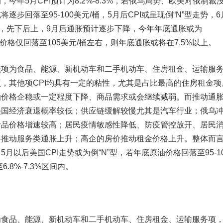
今年5月CPI预计为8.2%-8.3%，若俄乌局势、欧美对俄制裁
步回落至95-100美元/桶，5月后CPI或呈现倒“N”型走势，6月
%区间，先下后上，9月后通胀预计逐步下降，今年年底通胀或为
原油价格仅回落至105美元/桶左右，则年底通胀或将在7.5%以上。
献项为食品、能源、新机动车和二手机动车、住房租金、运输服
，其他项CPI均具有一定的粘性，尤其是占比最高的住房租金项
油价格企稳或一定程度下降、商品需求或会继续减弱。而推动通
美国经济衰退概率较低；供应链缓解较慢尤其是汽车行业；俄乌
食品价格增速较高；居民疫情敏感性降低、防疫管控放开、居民
将推动服务类通胀上升；高企的房价推动租金价格上升。整体而
月以后美国CPI走势或为倒“N”型，若年底原油价格回落至95-1
.8%-7.3%区间内。
品、能源、新机动车和二手机动车、住房租金、运输服务项