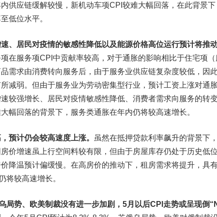
内供应链缓解较慢，新机动车项CPI较难大幅回落，在此背景下
落至低位水平。
增速、居民对疫情的敏感性降低以及能源价格高位运行预计将推
项在服务项CPI中贡献率较高，对于通胀的影响相比于住宅项（
商品需求由消费转向服务后，由于服务业供应链复杂度较低，因
有所减弱。但由于服务业为劳动密集型行业，预计工资上涨对通
增速较强增长、居民对疫情敏感性降低、消费者需求向服务的转
难大幅回落的背景下，服务类通胀在年内仍将较高速增长。
高，预计仍会较高速度上涨。
虽然在抵押贷款利率飙升的背景下
国房价增速虽上行空间料较有限，但由于房屋库存仍处于历史低
房价降温预计偏缓慢。在高房价的推动下，租房需求将提升，具
计仍将较高速增长。
乌局势、欧美制裁没有进一步加剧，5月以后CPI走势或呈现倒“N