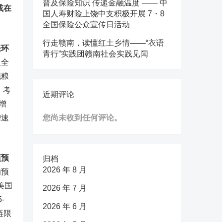
普及保险知识 传递金融温度 —— 中
或在
国人寿财险上饶中支积极开展 7・8
全国保险公众宣传日活动
行走赣南，读懂红土乡情——“衣语
胀环
青行”实践团赣南社会实践见闻
及全
施粮
。考
近期评论
增
增速
您尚未收到任何评论。
项预
归档
2026 年 8 月
响预
美国
2026 年 7 月
-
2026 年 6 月
链限