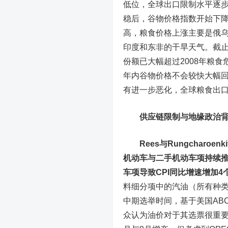
低位，全球出口限制水平逐
稳后，谷物价格指数开始下降
高，粮食价格上涨主要是俄
印度和东非的干旱天气。截止
份额已大幅超过2008年粮
年内谷物价格不会较快大幅回
有进一步恶化，全球粮食出
供应链限制与地缘政治
Rees与Rungcharo
机动车与二手机动车项持续推
车项导致CPI同比增速增加4个
料细分项中的汽油（所有种类
中期选举时间，基于美国ABC
众认为油价对于其选票很重要[