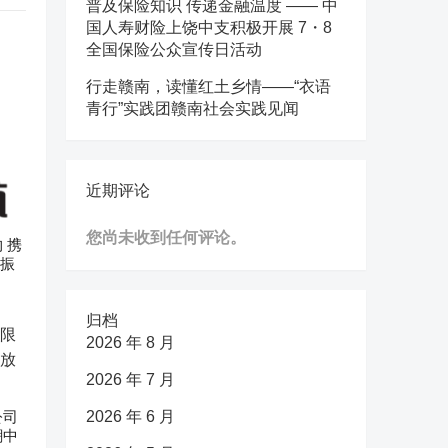
普及保险知识 传递金融温度 —— 中
国人寿财险上饶中支积极开展 7・8
全国保险公众宣传日活动
行走赣南，读懂红土乡情——“衣语
青行”实践团赣南社会实践见闻
近期评论
您尚未收到任何评论。
 携
村振
归档
2026 年 8 月
2026 年 7 月
公司
2026 年 6 月
潮中