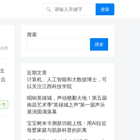
搜索
搜索
搜索
关闭
主
近期文章
考点
计算机、人工智能和大数据博士，可
以关注江西科技学院
唱响英雄城，声动赣鄱大地！第五届
3
赞
南昌艺术季“英雄城之声”第一届声乐
展演圆满落幕
宝宝树米卡测肤功能上线：用AI拉近
母婴家庭与肌肤科普的距离