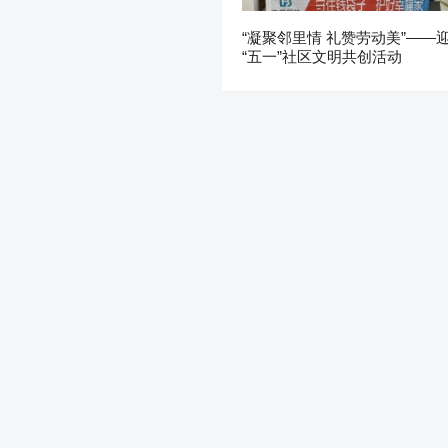
“凝聚邻里情 礼赞劳动美”——
“五一”社区文明共创活动