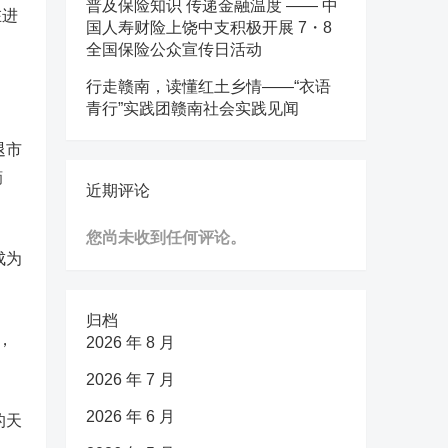
普及保险知识 传递金融温度 —— 中
在进
国人寿财险上饶中支积极开展 7・8
全国保险公众宣传日活动
行走赣南，读懂红土乡情——“衣语
青行”实践团赣南社会实践见闻
退市
摘
近期评论
您尚未收到任何评论。
成为
归档
，
2026 年 8 月
2026 年 7 月
2026 年 6 月
的天