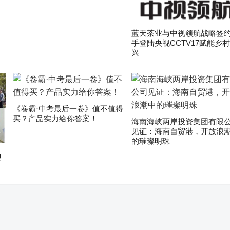
蓝天茶业与中视领航战略签约
手登陆央视CCTV17赋能乡
兴
《卷霸·中考最后一卷》值不值得
买？产品实力给你答案！
海南海峡两岸投资集团有限
见证：海南自贸港，开放浪
的璀璨明珠
迎