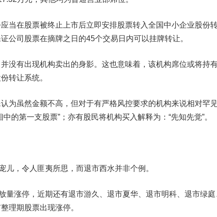
当在股票被终止上市后立即安排股票转入全国中小企业股份
证公司股票在摘牌之日的45个交易日内可以挂牌转让。
没有出现机构卖出的身影。这也意味着，该机构席位或将持
股份转让系统。
为虽然金额不高，但对于有严格风控要求的机构来说相对罕
相中的第一支股票”；亦有股民将机构买入解释为：“先知先觉”。
儿，令人匪夷所思，而退市西水并非个例。
放量涨停，近期还有
退市游久
、退市夏华、
退市明科
、退市绿庭
市整理期股票出现涨停。