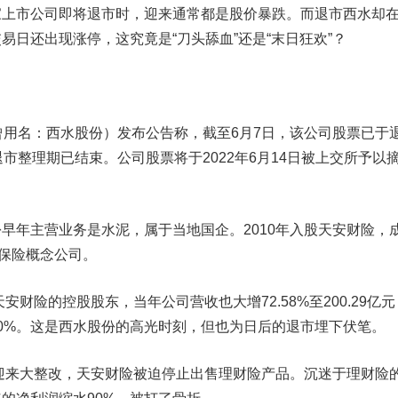
市公司即将退市时，迎来通常都是股价暴跌。而退市西水却
易日还出现涨停，这究竟是“刀头舔血”还是“末日狂欢”？
用名：西水股份）发布公告称，截至6月7日，该公司股票已于
市整理期已结束。公司股票将于2022年6月14日被上交所予以
年主营业务是水泥，属于当地国企。2010年入股天安财险，
保险概念公司。
财险的控股股东，当年公司营收也大增72.58%至200.29亿元
0%。这是西水股份的高光时刻，但也为日后的退市埋下伏笔。
迎来大整改，天安财险被迫停止出售理财险产品。沉迷于理财险