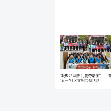
“凝聚邻里情 礼赞劳动美”——
“五一”社区文明共创活动