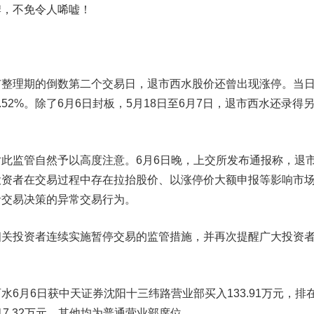
牌，不免令人唏嘘！
理期的倒数第二个交易日，退市西水股价还曾出现涨停。当
9.52%。除了6月6日封板，5月18日至6月7日，退市西水还录得
监管自然予以高度注意。6月6日晚，上交所发布通报称，退
投资者在交易过程中存在拉抬股价、以涨停价大额申报等影响市
者交易决策的异常交易行为。
投资者连续实施暂停交易的监管措施，并再次提醒广大投资
月6日获中天证券沈阳十三纬路营业部买入133.91万元，排
7.32万元，其他均为普通营业部席位。