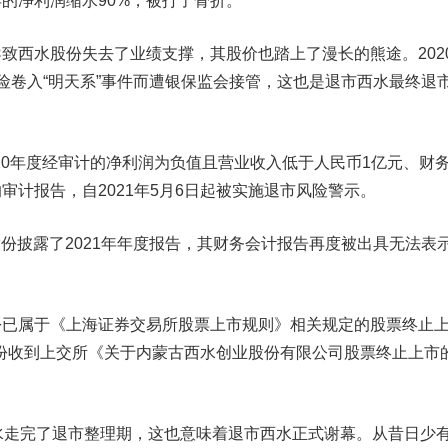
的净利润缩水90%，被打了骨折。
西水股份失去了业绩支撑，其股价也踏上了漫长的熊途。202
险卷入“明天系”事件而遭银保监会接管，这也是退市西水最终退
20年度经审计的净利润为负值且营业收入低于人民币1亿元、财
审计报告，自2021年5月6日起被实施退市风险警示。
股份披露了2021年年度报告，其财务会计报告再度被出具无法表
属于《上海证券交易所股票上市规则》相关规定的股票终止
水股份收到上交所《关于内蒙古西水创业股份有限公司股票终止上市
走完了退市整理期，这也意味着退市西水正式谢幕。从昔日少