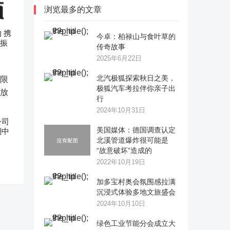
浏览最多的文章
 携
今卓：柏禄山与食叶草的
村振
传奇故事
2025年6月22日
​北汽极狐探索秋日之美，
极狐汽车考拉伴你亲子出
行
2024年10月31日
公司
美国媒体：德国调查认定
潮中
北溪管道爆炸很可能是
“故意破坏”造成的
2022年10月19日
加多宝村奥会氛围感拉满
沉浸式体验多地文旅盛会
2024年10月10日
绿色工业节能分会成立大