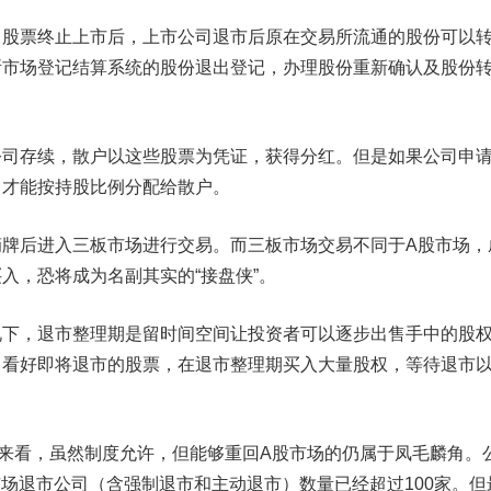
票终止上市后，上市公司退市后原在交易所流通的股份可以
所市场登记结算系统的股份退出登记，办理股份重新确认及股份
。
存续，散户以这些股票为凭证，获得分红。但是如果公司申
，才能按持股比例分配给散户。
后进入三板市场进行交易。而三板市场交易不同于A股市场，
入，恐将成为名副其实的“接盘侠”。
，退市整理期是留时间空间让投资者可以逐步出售手中的股
，看好即将退市的股票，在退市整理期买入大量股权，等待退市
看，虽然制度允许，但能够重回A股市场的仍属于凤毛麟角。
股市场退市公司（含强制退市和主动退市）数量已经超过100家。但