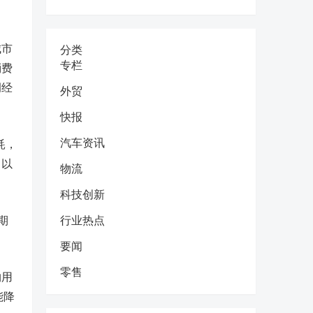
城市
分类
专栏
消费
调经
外贸
快报
汽车资讯
耗，
，以
物流
科技创新
期
行业热点
要闻
零售
约用
能降