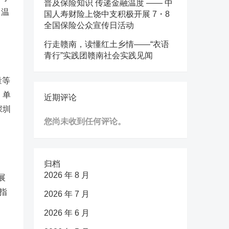
普及保险知识 传递金融温度 —— 中
、温
国人寿财险上饶中支积极开展 7・8
全国保险公众宣传日活动
行走赣南，读懂红土乡情——“衣语
青行”实践团赣南社会实践见闻
量等
、单
近期评论
深圳
您尚未收到任何评论。
归档
2026 年 8 月
展
指
2026 年 7 月
2026 年 6 月