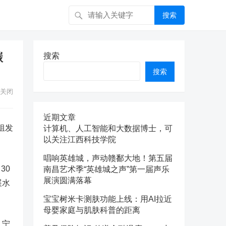
搜索
碳
搜索
搜索
关闭
近期文章
组发
计算机、人工智能和大数据博士，可
以关注江西科技学院
唱响英雄城，声动赣鄱大地！第五届
30
南昌艺术季“英雄城之声”第一届声乐
展演圆满落幕
展水
宝宝树米卡测肤功能上线：用AI拉近
母婴家庭与肌肤科普的距离
、宁