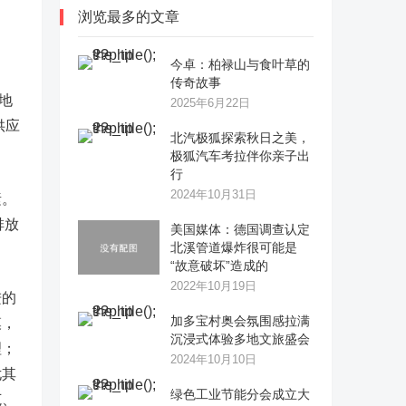
浏览最多的文章
今卓：柏禄山与食叶草的
传奇故事
地
2025年6月22日
供应
​北汽极狐探索秋日之美，
极狐汽车考拉伴你亲子出
行
2024年10月31日
素。
排放
美国媒体：德国调查认定
北溪管道爆炸很可能是
“故意破坏”造成的
2022年10月19日
进的
加多宝村奥会氛围感拉满
模，
沉浸式体验多地文旅盛会
理；
2024年10月10日
尤其
绿色工业节能分会成立大
范、