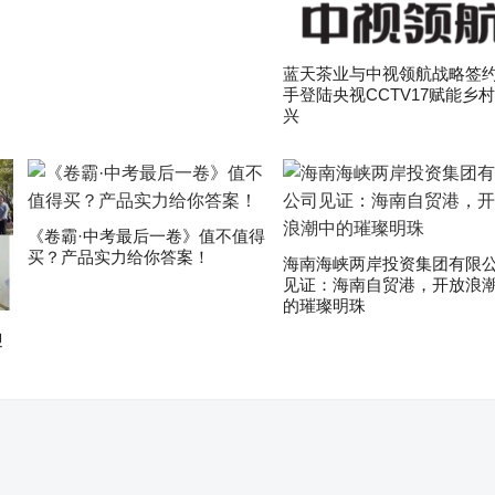
蓝天茶业与中视领航战略签约
手登陆央视CCTV17赋能乡
兴
《卷霸·中考最后一卷》值不值得
买？产品实力给你答案！
海南海峡两岸投资集团有限
见证：海南自贸港，开放浪
的璀璨明珠
迎