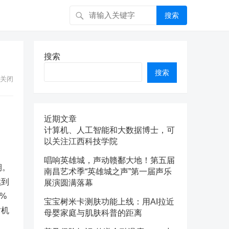
搜索
搜索
搜索
关闭
近期文章
计算机、人工智能和大数据博士，可
以关注江西科技学院
唱响英雄城，声动赣鄱大地！第五届
期。
南昌艺术季“英雄城之声”第一届声乐
续到
展演圆满落幕
%
宝宝树米卡测肤功能上线：用AI拉近
时机
母婴家庭与肌肤科普的距离