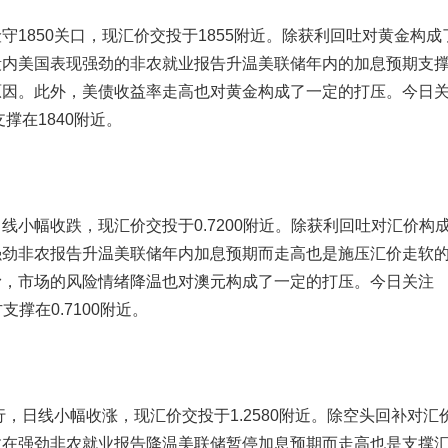
850关口，现汇价交投于1855附近。除获利回吐对黄金构成
段内美国表现强劲的非农就业报告升温美联储年内的加息预期支
原因。此外，美债收益率走高也对黄金构成了一定的打压。今日
撑在1840附近。
幅收跌，现汇价交投于0.7200附近。除获利回吐对汇价构
强劲非农报告升温美联储年内加息预期而走高也是施压汇价走软
滑，市场的风险情绪降温也对澳元构成了一定的打压。今日关注
支撑在0.7100附近。
日线小幅收涨，现汇价交投于1.2580附近。除空头回补对汇
数在强劲非农就业报告降温美联储暂停加息预期而走高也是支撑