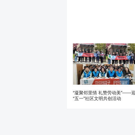
“凝聚邻里情 礼赞劳动美”——
“五一”社区文明共创活动