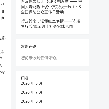
普及保险知识 传递金融温度 —— 中
造成
国人寿财险上饶中支积极开展 7・8
，那
全国保险公众宣传日活动
度也
行走赣南，读懂红土乡情——“衣语
青行”实践团赣南社会实践见闻
生影
一
近期评论
些库
您尚未收到任何评论。
立
入
“货
归档
2026 年 8 月
2026 年 7 月
2026 年 6 月