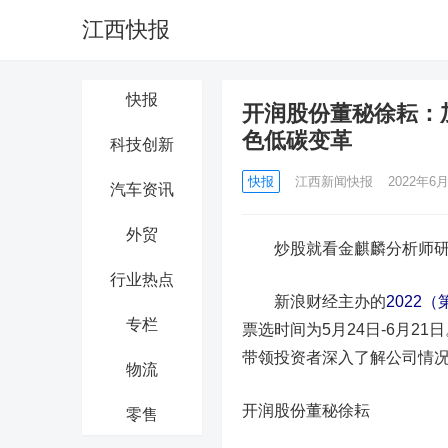
江西快报
快报
开润股份董秘徐耘：
色低碳变革
科技创新
快报
江西新闻快报
2022年6月
汽车资讯
外贸
炒股就看金麒麟分析师研报
行业热点
新浪财经主办的
2022
专栏
票选时间为5月24日-6月2
带领投资者深入了解公司情
物流
开润股份董秘徐耘
零售