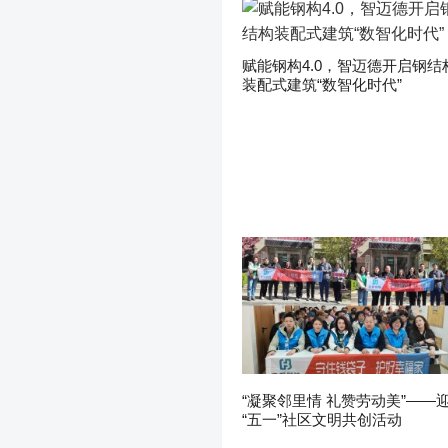
赋能钢构4.0，智迈德开启钢结
装配式建筑“数智化时代”
“凝聚邻里情 礼赞劳动美”——
“五一”社区文明共创活动