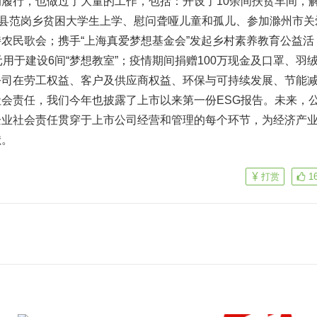
行，也做过了大量的工作，包括：开设了10余间扶贫车间，
远县范岗乡贫困大学生上学、慰问聋哑儿童和孤儿、参加滁州市关
农民歌会；携手“上海真爱梦想基金会”发起乡村素养教育公益活
用于建设6间“梦想教室”；疫情期间捐赠100万现金及口罩、羽
公司在劳工权益、客户及供应商权益、环保与可持续发展、节能
会责任，我们今年也披露了上市以来第一份ESG报告。未来，
企业社会责任贯穿于上市公司经营和管理的每个环节，为经济产
献。
打赏
1