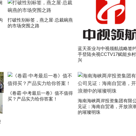
构
打破性别标签，燕之屋·总裁碗燕
的市场突围之路
蓝天茶业与中视领航战略签约
手登陆央视CCTV17赋能乡
兴
《卷霸·中考最后一卷》值不值得
买？产品实力给你答案！
海南海峡两岸投资集团有限
见证：海南自贸港，开放浪
的璀璨明珠
迎