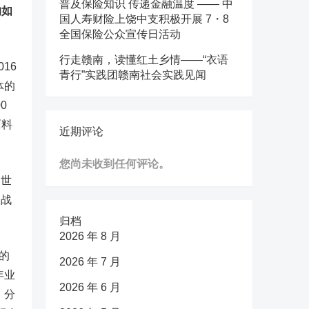
普及保险知识 传递金融温度 —— 中
响如
国人寿财险上饶中支积极开展 7・8
全国保险公众宣传日活动
行走赣南，读懂红土乡情——“衣语
16
青行”实践团赣南社会实践见闻
体的
0
面料
近期评论
您尚未收到任何评论。
的世
展战
归档
2026 年 8 月
的
2026 年 7 月
年业
2026 年 6 月
。分