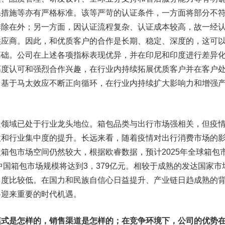
保措施等亦有严格标准。该等严苛的认证条件，一方面将部分不
排除在外；另一方面，因认证流程复杂、认证成本较高，故一经
供应商。因此，和优质客户的合作是长期、稳定、深度的，这可
基础。公司在上述各项指标表现优异，并在印尼和印度进行差异
高度认可和强烈合作兴趣，在行业内持续拓展优质客户并在客户
，基于马太效应不断正向循环，在行业内持续扩大影响力和增强
域已处于行业龙头地位。箱包品类与出行市场强相关，但疫
汰和行业集中度的提升。长远来看，随着疫情对出行消费市场的
箱包市场空间仍然较大，根据欧睿数据，预计2025年全球箱包
，中国箱包市场规模将达到3，379亿元。相较于成熟的发达国家市
中度比较低。在国力和民族自信心日益提升、产业链日趋成熟的
将迎来重要的时代机遇。
式是怎样的，销售渠道是怎样的；在竞争环境下，公司的优势