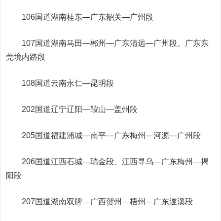
106国道湖南桂东—广东韶关—广州段
107国道湖南马田—郴州—广东清远—广州段、广东东
莞境内路段
108国道云南永仁—昆明段
202国道辽宁辽阳—鞍山—盖州段
205国道福建浦城—南平—广东梅州—河源—广州段
206国道江西石城—瑞金段、江西寻乌—广东梅州—揭
阳段
207国道湖南双牌—广西贺州—梧州—广东遂溪段