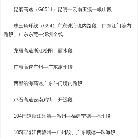
昆磨高速（G8511）昆明—云南玉溪—峨山段
珠三角环线（G94）广东珠海境内路段、广东江门境内
路段、广东东莞—深圳全线
龙丽高速浙江松阳—丽水段
广惠高速广州—广东惠州段
西部沿海高速广东斗门境内路段
鸡石高速云南鸡街—开远段
104国道浙江乐清—温州—福建宁德—福州段
105国道江西赣州—广州段、广东顺德—珠海段