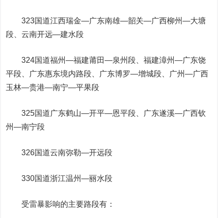
323国道江西瑞金—广东南雄—韶关—广西柳州—大塘
段、云南开远—建水段
324国道福州—福建莆田—泉州段、福建漳州—广东饶
平段、广东惠东境内路段、广东博罗—增城段、广州—广西
玉林—贵港—南宁—平果段
325国道广东鹤山—开平—恩平段、广东遂溪—广西钦
州—南宁段
326国道云南弥勒—开远段
330国道浙江温州—丽水段
受雷暴影响的主要路段有：