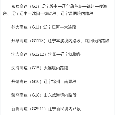
京哈高速（G1）辽宁绥中—辽宁葫芦岛—锦州—凌海
段、辽宁辽中—沈阳—铁岭段、辽宁昌图境内路段
鹤大高速（G11）辽宁庄河—大连段
丹阜高速（G1113）辽宁本溪境内路段、沈阳境内路段
沈吉高速（G1212）沈阳—辽宁抚顺段
沈海高速（G15）大连境内路段
丹锡高速（G16）辽宁锦州—南票段
荣乌高速（G18）山东威海境内路段
新鲁高速（G2511）辽宁新民境内路段