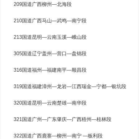
209国道广西柳州—北海段
210国道广西马山—武鸣—南宁段
213国道昆明—云南玉溪—峨山段
305国道辽宁盖州—营口—盘锦段
316国道福州—福建南平—顺昌段
319国道福建漳州—龙岩—江西瑞金—宁都—银坑段
320国道昆明—云南楚雄—南华段
321国道广州—广东肇庆—广西梧州—桂林段
322国道广西鹿寨—柳州—南宁 —板利段