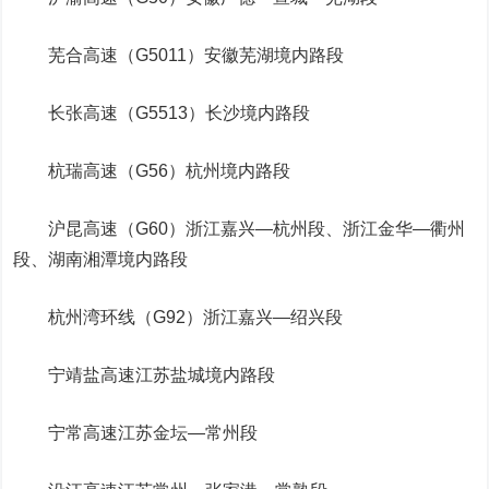
芜合高速（G5011）安徽芜湖境内路段
长张高速（G5513）长沙境内路段
杭瑞高速（G56）杭州境内路段
沪昆高速（G60）浙江嘉兴—杭州段、浙江金华—衢州
段、湖南湘潭境内路段
杭州湾环线（G92）浙江嘉兴—绍兴段
宁靖盐高速江苏盐城境内路段
宁常高速江苏金坛—常州段