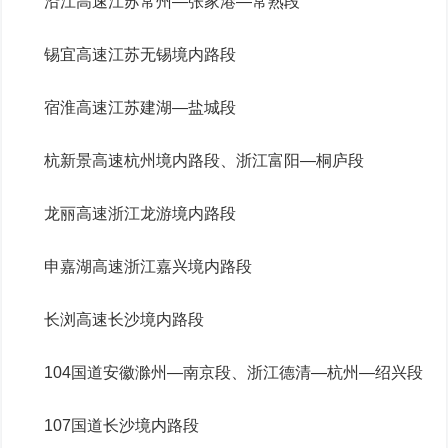
沿江高速江苏常州—张家港—常熟段
锡宜高速江苏无锡境内路段
宿淮高速江苏建湖—盐城段
杭新景高速杭州境内路段、浙江富阳—桐庐段
龙丽高速浙江龙游境内路段
申嘉湖高速浙江嘉兴境内路段
长浏高速长沙境内路段
104国道安徽滁州—南京段、浙江德清—杭州—绍兴段
107国道长沙境内路段