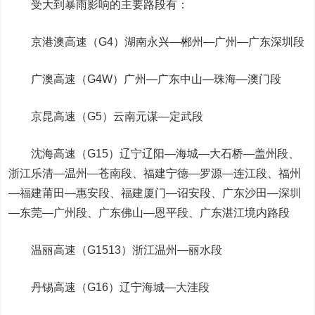
受大到暴雨影响的主要路段有：
京港澳高速（G4）湖南永兴—郴州—广州—广东深圳段
广澳高速（G4W）广州—广东中山—珠海—澳门段
京昆高速（G5）云南元谋—定武段
沈海高速（G15）辽宁辽阳—海城—大石桥—盖州段、
浙江乐清—温州—苍南段、福建宁德—罗源—连江段、福州
—福建莆田—惠安段、福建厦门—诏安段、广东沙田—深圳
—东莞—广州段、广东佛山—恩平段、广东湛江境内路段
温丽高速（G1513）浙江温州—丽水段
丹锡高速（G16）辽宁海城—大洼段