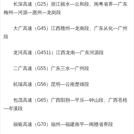
长
深高速
（G25）浙江丽水—云和段、闽粤省界—广东
梅州—河源—惠州—龙岗段
大广高速（G45）江西赣州—龙南段、广东从化—广州
段
龙河高速（G4511）江西龙南—广东河源段
二广高速（G55）广东三水—广州段
杭瑞高速（G56）昆明—云南楚雄段
包茂高速（G65）广西阳朔—平乐—钟山段、广西苍梧
—岑溪段
福银高速（G70）福州—福建南平—闽赣省界段