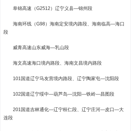
阜锦高速（G2512）辽宁义县—锦州段
海南环线（G98）海南定安境内路段、海南临高—海口
段
威青高速山东威海—乳山段
海文高速海口境内路段、海南文昌境内路段
101国道辽宁马友营境内路段、辽宁陶家屯—沈阳段
102国道辽宁绥中—葫芦岛—沈阳—铁岭—昌图段
201国道吉林通化—辽宁桓仁段、辽宁庄河—皮口—大
连段