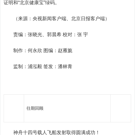
证明和
“北京健康宝”
绿码。
（来源：央视新闻客户端、北京日报客户端）
责编：张晓光、郭晨希
校对：张 宇
制作：
何永欣
图编：赵雁旎
监制：浦泓毅 签发：潘林青
往期回顾
神舟十四号载人飞船发射取得圆满成功！