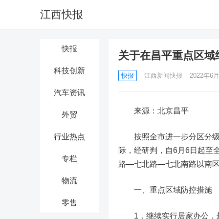
江西快报
快报
关于在昌平重点区域
科技创新
快报
江西新闻快报
2022年6月
汽车资讯
来源：北京昌平
外贸
行业热点
按照全市进一步分区分级动
际，经研判，
自6月6日起至
专栏
路—七北路—七北南路以南
物流
一、重点区域防控措施
零售
1．继续实行居家办公，最