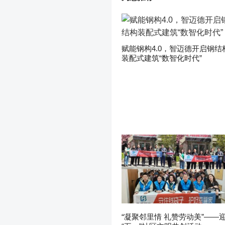
赋能钢构4.0，智迈德开启钢结
装配式建筑“数智化时代”
“凝聚邻里情 礼赞劳动美”——