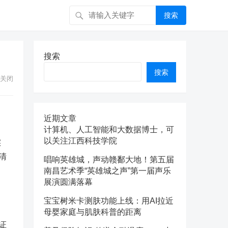
搜索
搜索
搜索
关闭
近期文章
计算机、人工智能和大数据博士，可
以关注江西科技学院
实
清
唱响英雄城，声动赣鄱大地！第五届
：
南昌艺术季“英雄城之声”第一届声乐
展演圆满落幕
宝宝树米卡测肤功能上线：用AI拉近
母婴家庭与肌肤科普的距离
证