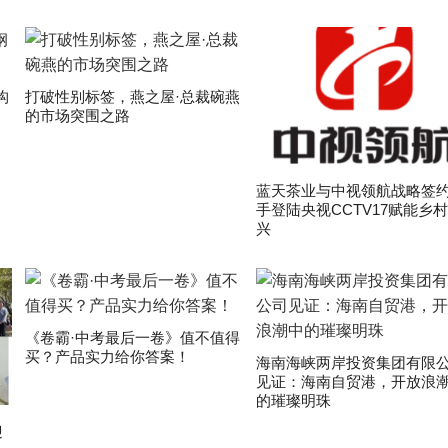
构
打破性别标签，燕之屋·总裁碗燕
的市场突围之路
蓝天茶业与中视领航战略签约
手登陆央视CCTV17赋能乡
兴
《卷霸·中考最后一卷》值不值得
买？产品实力给你答案！
海南海峡两岸投资集团有限
见证：海南自贸港，开放浪
的璀璨明珠
迎