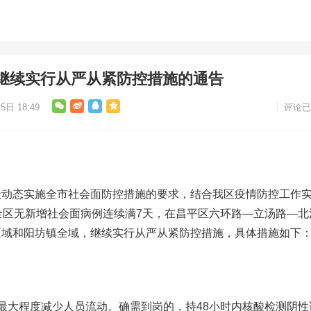
继续实行从严从紧防控措施的通告
5日 18:49
评论已
态实施全市社会面防控措施的要求，结合我区疫情防控工作
全区无新增社会面病例连续满7天
，在
昌平区六环路—立汤路—北
区域和阳坊镇全域
，继续实行从严从紧防控措施，
具体措施如下
大程度减少人员流动。确需到岗的，持48小时内核酸检测阴性