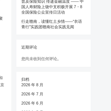
普及保险知识 传递金融温度 —— 中
国人寿财险上饶中支积极开展 7・8
全国保险公众宣传日活动
聚
行走赣南，读懂红土乡情——“衣语
青行”实践团赣南社会实践见闻
近期评论
您尚未收到任何评论。
和
归档
在京
2026 年 8 月
。
2026 年 7 月
2026 年 6 月