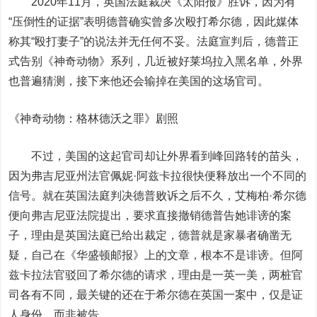
2020年11月，英国法庭裁决《太阳报》胜诉，因为有
“压倒性的证据”表明德普确实曾多次殴打希尔德，因此媒体
称其“殴打妻子”的说法并无任何不妥。法庭宣判后，德普正
式告别《神奇动物》系列，几近被好莱坞拉入黑名单，外界
也普遍猜测，接下来他还会输掉在美国的这场官司。
《神奇动物：格林德沃之罪》剧照
不过，美国的这起官司却让外界看到峰回路转的苗头，
因为弗吉尼亚州法官佩妮·阿兹卡拉很快便释放出一个不同的
信号。就在英国法庭判决德普败诉之后不久，艾梅柏·希尔德
便向弗吉尼亚法院提出，要求直接撤销德普告她诽谤的案
子，理由是英国法庭已给出裁定，德普就是家暴者确凿无
疑，自己在《华盛顿邮报》上的文章，根本不是诽谤。但阿
兹卡拉法官驳回了希尔德的请求，理由是一英一美，两桩官
司各有不同，最关键的还在于希尔德在英国一案中，仅是证
人身份，而非被告。