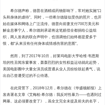
希尔德声称，德普在酒精或药物影响下，常对她实施“口
头和身体的虐待”。同时，一些希尔德疑似受伤的照片，也开
始在媒体和网络上广泛流传。德普向前妻支付700万美元和
解金息事宁人，希尔德则承诺将这笔赔偿全都捐给公益组
织，两人发表的联合声明中，也强调他们始终都是爱多于
恨，都“从来没有任何身体或情感伤害的意图”。
然而，到了2017年10月，好莱坞电影大亨哈维·韦恩斯
坦的性丑闻东窗事发，轰轰烈烈的女性权益运动就此起势，
美国电影圈中大量女演员或普通从业人员纷纷鼓起勇气，说
出自己曾遭受过的不公待遇。
在此背景下，2018年12月，希尔德在《华盛顿邮报》上
发表署名文章《艾梅柏·希尔德：我反对性暴力——也遇到过
网暴。这必须要改变了》，虽全文完全未提及前夫的名字，