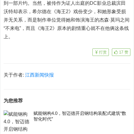
到一部片约。当然，被传作为证人出庭的DC影业总裁滨田
沃特却表示，希尔德在《海王2》戏份变少，和她形象受损
并无关系，而是制作单位觉得她和饰演海王的杰森·莫玛之间
“不来电”，而且《海王2》原本的剧情重心就不在他俩这条线
上。
打赏
17
赞
关于作者:
江西新闻快报
为您推荐
赋能钢构4.0，智迈德开启钢结构装配式建筑“数
智化时代”