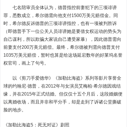
七名陪审员全体认为，德普指控前妻犯下的三项诽谤
罪，悉数成立，希尔德需向他支付1500万美元赔偿金。同
时，希尔德反诉德普的三项诽谤指控，也有一项被判胜诉
（即德普手下一位公关人员诽谤她是要借女权运动的势头为
自己谋利，所以欺骗大家说自己遭受家暴），因此德普需向
前妻支付200万美元赔偿。最终，希尔德被判需向德普支付
1035万美元赔偿，暂时也算是给这场延宕数年的好莱坞名誉
权官司，画上了句号。
以《剪刀手爱德华》《加勒比海盗》系列等影片享誉全
球的约翰尼·德普，在2012年与女演员艾梅柏·希尔德因戏结
缘，并在2015年正式结婚。但仅仅十五个月后，这段婚姻便
以离婚收场，而且并非和平分手，却是走到了诉诸公堂撕破
脸的地步。
《加勒比海盗5：死无对证》剧照