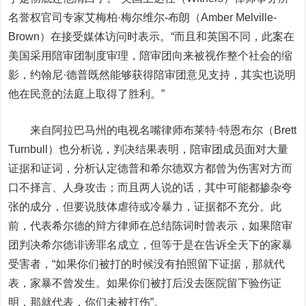
名誉权官司专家艾梅柏·梅尔维尔-布朗（Amber Melville-
Brown）在接受媒体访问时表示。“而且和英国不同，此案在
美国采用陪审团制度审理，陪审团向来被视作整个社会的缩
影，约翰尼·德普既然能够获得陪审团意见支持，其实也说明
他在民意的法庭上取得了胜利。”
来自阿拉巴马州的电视名嘴律师布莱特·特恩布尔（Brett
Turnbull）也分析说，判决结果表明，陪审团成员面对大量
证据和证词，分析认定德普和希尔德双方都曾为伤害对方而
口不择言、人身攻击；而且两人说的话，其中可能都掺杂夸
张的成分，但要说肢体虐待或冷暴力，证据都不充分。此
前，代表希尔德的辩方律师在总结陈词时曾表示，如果陪审
团判决希尔德诽谤罪名成立，但等于是在告诉全天下的家暴
受害者，“如果你们被打的时候没有拍照留下证据，那就代
表，家暴不曾发生。如果你们被打后没去医院留下验伤证
明，那就代表，你们未被打伤”。