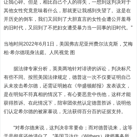
让我心碎。但是，相比自己个人的得失，一想到这判决对于
其他女性究竟意味着什么，那就更让我感到失望了。这是在
开历史的倒车，我们又回到了大胆直言的女性会遭公开羞辱
的旧时代，又回到了不把妇女遭受暴力当一回事的旧时代。”
当地时间2022年6月1日，美国弗吉尼亚州费尔法克斯，艾梅
柏·希尔德现身法庭。人民视觉 图
据法律专家分析，英美两地针对诽谤的诉讼，判决标尺
有些不同。按照美国法律规定，德普这一次不仅要证明自己
从未攻击希尔德，还需证明她在《华盛顿邮报》发表该文，
是在明知不符真相的情况下，有心要恶意中伤他，这样才能
获得胜诉。在此情况下，陪审团依然认定德普胜诉，说明他
们认定希尔德的被家暴说，无法获得百分百的证据支持。
“对希尔德来说，这判决非常要命；而对德普说来，这等
于是彻底还他清白了。”美国卫达仕（Withers）律师事务所