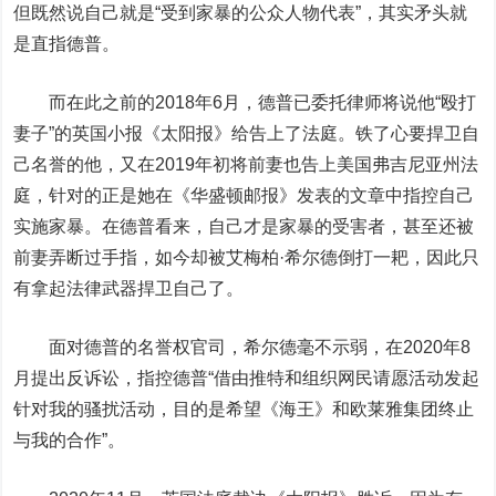
但既然说自己就是“受到家暴的公众人物代表”，其实矛头就
是直指德普。
而在此之前的2018年6月，德普已委托律师将说他“殴打
妻子”的英国小报《太阳报》给告上了法庭。铁了心要捍卫自
己名誉的他，又在2019年初将前妻也告上美国弗吉尼亚州法
庭，针对的正是她在《华盛顿邮报》发表的文章中指控自己
实施家暴。在德普看来，自己才是家暴的受害者，甚至还被
前妻弄断过手指，如今却被艾梅柏·希尔德倒打一耙，因此只
有拿起法律武器捍卫自己了。
面对德普的名誉权官司，希尔德毫不示弱，在2020年8
月提出反诉讼，指控德普“借由推特和组织网民请愿活动发起
针对我的骚扰活动，目的是希望《海王》和欧莱雅集团终止
与我的合作”。