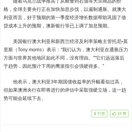
随着乌克兰战争推高了从粮食到石油等大宗商品的价
格，全球主要央行正在加快加息步伐，以遏制通胀。就澳大
利亚而言，好于预期的第一季度经济增长数据帮助巩固了借
贷成本上升的预期，澳新银行等已上调了加息预期。
美国银行
澳大利亚和新西兰经济及利率策略主管托尼•莫
里斯（Tony morris）表示：“我们认为，澳大利亚在通胀压力
方面与世界其他地区如此不同，没有理由。”“它们远远落后
于趋势，因此预计下周的鹰派指引会强硬得多。”
他表示，澳大利亚3年期国债收益率的升幅看似过高，
但如果澳洲央行在即将进行的评估中采取强硬立场，这一趋
势可能会延续下去。
打赏
18
赞