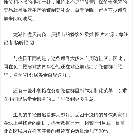
摊位和小张的挨在一处，摊位上不是码放着用保鲜盒包装的
菜品就是品牌生产的预制菜礼盒。每天傍晚，都有不少顾客
前来问询购买。
龙湖长楹天街负二层摆出的餐饮外卖摊 图片来源：每经
记者 杨昕怡 摄
与往日不同的是，这些顾客大多来自周边社区。因此，
同在负二楼摆摊的青年公社还在摊位前贴出了微信群二维
码，名为“好邻居美食自配送群”。
还有一些小餐馆在食客微信群里制作定制化菜单，以求
在不能提供堂食服务的日子里做到更多生意。
生意的半径自然是越大越好。受困于疫情的餐饮商家们
在线上寻找新的商机，抖音数据显示，相较于4月底，目前
北京区域内在抖音开播的餐饮商户数量增加了20%。