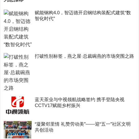
赋能钢构4.0，智迈德开启钢结构装配式建筑“数
智化时代”
打破性别标签，燕之屋·总裁碗燕的市场突围之路
蓝天茶业与中视领航战略签约 携手登陆央视
CCTV17赋能乡村振兴
“凝聚邻里情 礼赞劳动美”——迎“五一”社区文明
共创活动